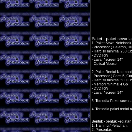
Paket - paket
sewa la
1. Paket Sewa Notebook E
- Processor ( Celeron, Du
- Hardisk minimal 250 G
- DVD RW
- Layar / screen 14"
- Optical Mouse
2. Paket Rental Notebook 
- Processor ( Core I5, Cor
- Hardisk minimal 500 G
- Memori minimal 4 Gb
- DVD RW
- Layar / screen 14"
3. Tersedia Paket sewa l
4. Tersedia paket rental n
Bentuk - bentuk kegiatan
1. Training / Pelatihan.
2. Presentasi