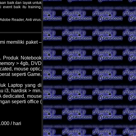
aan baik dan layak untuk
vent baik itu training,
Adobe Reader, Anti virus.
i memiliki paket –
i. Produk Notebook
, memory > 4gb, DVD
cated, mouse optic,
 berat seperti Game,
uk Laptop yang di
u i3, hardisk > min.
A dedicated, mouse
ngan seperti office (
000 / hari