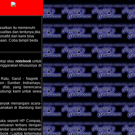
 asalkan itu memenuhi
ualitas dan tentunya jika
onafid dari kami bisa
naan. Coba tampil beda
ptop
atau
notebook
untuk
elenggarakan khususnya di
Ratu, Garut - Nagrek -
bon - Sumber , Indramayu,
a dlsb, yang berencana
ubungi kami untuk
sewa
anyak menangani acara-
ksanakan di Bandung dan
emuka seperti HP Compaq,
eluaran terbaru dengan
tandar spesifikasi minimal
ebook / Laptop terkemuka