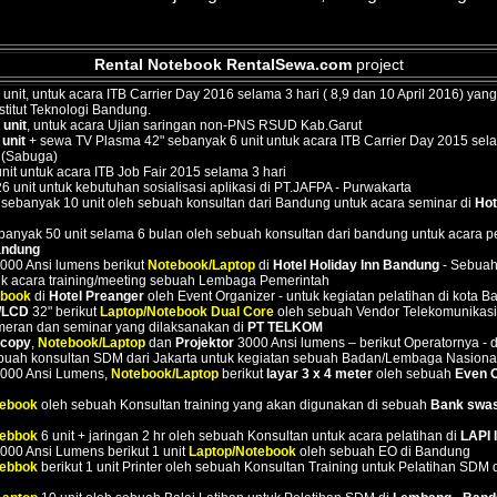
Rental Notebook
RentalSewa.com
project
unit, untuk acara ITB Carrier Day 2016 selama 3 hari ( 8,9 dan 10 April 2016) yan
nstitut Teknologi Bandung.
unit
, untuk acara Ujian saringan non-PNS RSUD Kab.Garut
unit
+ sewa TV Plasma 42" sebanyak 6 unit untuk acara ITB Carrier Day 2015 sela
 (Sabuga)
nit untuk acara ITB Job Fair 2015 selama 3 hari
6 unit untuk kebutuhan sosialisasi aplikasi di PT.JAFPA - Purwakarta
sebanyak 10 unit oleh sebuah konsultan dari Bandung untuk acara seminar di
Hot
anyak 50 unit selama 6 bulan oleh sebuah konsultan dari bandung untuk acara p
andung
000 Ansi lumens berikut
Notebook/Laptop
di
Hotel Holiday Inn Bandung
- Sebuah
ntuk acara training/meeting sebuah Lembaga Pemerintah
ebook
di
Hotel Preanger
oleh Event Organizer - untuk kegiatan pelatihan di kota 
/LCD
32" berikut
Laptop/Notebook Dual Core
oleh sebuah Vendor Telekomunikasi
eran dan seminar yang dilaksanakan di
PT TELKOM
ocopy
,
Notebook/Laptop
dan
Projektor
3000 Ansi lumens – berikut Operatornya - 
buah konsultan SDM dari Jakarta untuk kegiatan sebuah Badan/Lembaga Nasiona
000 Ansi Lumens,
Notebook/Laptop
berikut
layar 3 x 4 meter
oleh sebuah
Even O
tebook
oleh sebuah Konsultan training yang akan digunakan di sebuah
Bank swa
tebbok
6 unit + jaringan 2 hr oleh sebuah Konsultan untuk acara pelatihan di
LAPI 
000 Ansi Lumens berikut 1 unit
Laptop/Notebook
oleh sebuah EO di Bandung
tebbok
berikut 1 unit Printer oleh sebuah Konsultan Training untuk Pelatihan SDM 