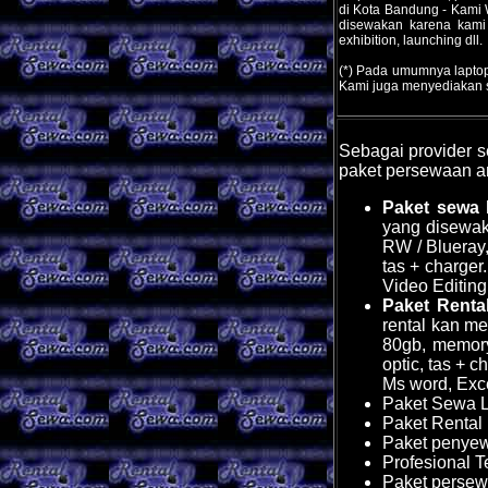
di Kota Bandung - Kami 
disewakan karena kami 
exhibition, launching dll.
(*) Pada umumnya laptop 
Kami juga menyediakan so
Sebagai provider 
paket persewaan ant
Paket sewa
yang disewaka
RW / Blueray
tas + charger
Video Editing
Paket Renta
rental kan me
80gb, memory
optic, tas + c
Ms word, Exce
Paket Sewa La
Paket Rental 
Paket penyewa
Profesional T
Paket persewa