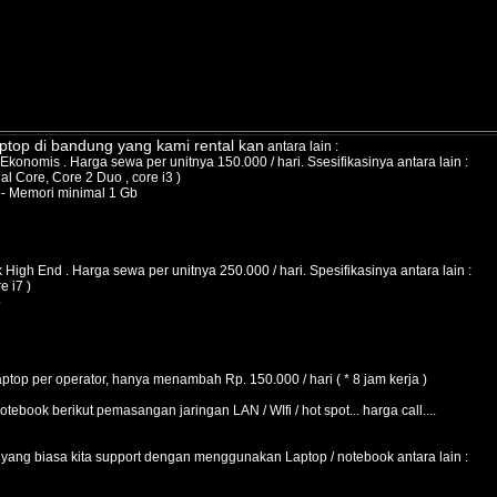
ptop di bandung
yang kami rental kan
antara lain :
konomis . Harga sewa per unitnya 150.000 / hari. Ssesifikasinya antara lain :
al Core, Core 2 Duo , core i3 )
b- Memori minimal 1 Gb
High End . Harga sewa per unitnya 250.000 / hari. Spesifikasinya antara lain :
e i7 )
b
aptop per operator, hanya menambah Rp. 150.000 / hari ( * 8 jam kerja )
otebook berikut pemasangan jaringan LAN / WIfi / hot spot... harga call....
 yang biasa kita support dengan menggunakan Laptop / notebook antara lain :