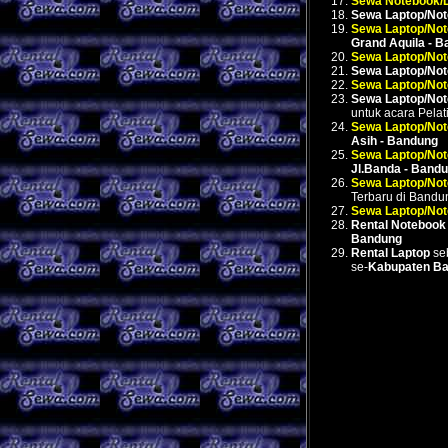
Sewa Notebook/
Sewa Laptop/No
Sewa Laptop/No
Grand Aquila - 
Sewa Laptop/No
Sewa Laptop/No
Sewa Laptop/No
Sewa Laptop/No
untuk acara Pel
Sewa Laptop/No
Asih - Bandung
Sewa Laptop/No
Jl.Banda - Band
Sewa Laptop/No
Terbaru di Bandu
Sewa Laptop/No
Rental Notebook
Bandung
Rental Laptop
seb
se-
Kabupaten B