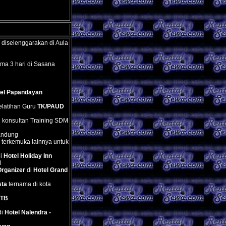
g diselenggarakan di Aula
ma 3 hari di Sasana
el Papandayan
elatihan Guru
TK/PAUD
 konsultan Training SDM
Bandung
 terkemuka lainnya untuk
di
Hotel Holiday Inn
l
rganizer
di
Hotel Grand
sta
ternama di kota
ITB
di
Hotel Nalendra -