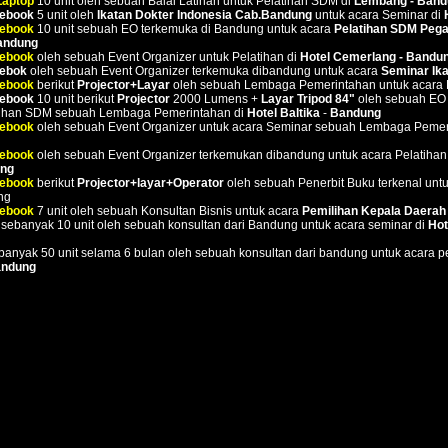
Laptop
10 unit oleh sebuah Balai Latihan untuk Pelatihan SDM di
Lembang - Band
tebook
5 unit oleh
Ikatan Dokter Indonesia Cab.Bandung
untuk acara Seminar di
tebook
10 unit sebuah EO terkemuka di Bandung untuk acara
Pelatihan SDM Pega
Bandung
tebook
oleh sebuah Event Organizer untuk Pelatihan di
Hotel Cemerlang - Bandu
tebok
oleh sebuah Event Organizer terkemuka dibandung untuk acara
Seminar Ika
tebook
berikut
Projector+Layar
oleh sebuah Lembaga Pemerintahan untuk acara 
tebook
10 unit berikut
Projector
2000 Lumens +
Layar Tripod 84"
oleh sebuah EO 
atihan SDM sebuah Lembaga Pemerintahan di
Hotel Baltika
-
Bandung
tebook
oleh sebuah Event Organizer untuk acara Seminar sebuah Lembaga Pemer
tebook
oleh sebuah Event Organizer terkemukan dibandung untuk acara Pelatiha
ung
tebook
berikut
Projector+layar+Operator
oleh sebuah Penerbit Buku terkenal unt
ng
tebook
7 unit oleh sebuah Konsultan Bisnis untuk acara
Pemilihan Kepala Daerah
sebanyak 10 unit oleh sebuah konsultan dari Bandung untuk acara seminar di
Hot
anyak 50 unit selama 6 bulan oleh sebuah konsultan dari bandung untuk acara p
andung