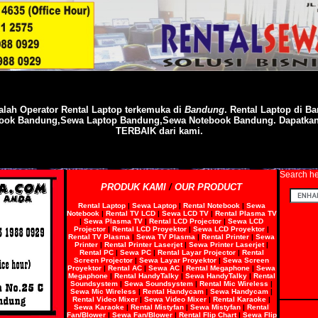
alah Operator
Rental
Laptop
terkemuka di
Bandung
. Rental Laptop di B
book Bandung,Sewa Laptop Bandung,Sewa Notebook Bandung. Dapatk
TERBAIK dari kami.
Search he
PRODUK KAMI
/
OUR PRODUCT
Rental Laptop
|
Sewa Laptop
|
Rental Notebook
|
Sewa
Notebook
|
Rental TV LCD
|
Sewa LCD TV
|
Rental Plasma TV
|
Sewa Plasma TV
|
Rental LCD Projector
|
Sewa LCD
Projector
|
Rental LCD Proyektor
|
Sewa LCD Proyektor
|
Rental TV Plasma
|
Sewa TV Plasma
|
Rental Printer
|
Sewa
Printer
|
Rental Printer Laserjet
|
Sewa Printer Laserjet
|
Rental PC
|
Sewa PC
|
Rental Layar Projector
|
Rental
Screen Projector
|
Sewa Layar Proyektor
|
Sewa Screen
Proyektor
|
Rental AC
|
Sewa AC
|
Rental Megaphone
|
Sewa
Megaphone
|
Rental HandyTalky
|
Sewa HandyTalky
|
Rental
Soundsystem
|
Sewa Soundsystem
|
Rental Mic Wireless
|
Sewa Mic Wireless
|
Rental Handycam
|
Sewa Handycam
|
Rental Video Mixer
|
Sewa Video Mixer
|
Rental Karaoke
|
Sewa Karaoke
|
Rental Mistyfan
|
Sewa Mistyfan
|
Rental
Fan/Blower
|
Sewa Fan/Blower
|
Rental Flip Chart
|
Sewa Flip