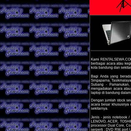
Kami
RENTALSEWA.CO
berbagai acara atau kegi
kota bandung dan sekita
Bagi Anda
yang berada
Singaparna, Tasikmalaya 
Subang - Pamanukan, .
mengadakan acara atau
laptop di bandung
dalam 
Dengan jumlah stock
se
acara besar khususnya 
sekitarnya.
Jenis - jenis notebook 
LENOVO, ACER, TOSHIBA
processor Dual Core, Core
serperti : DVD RW, port