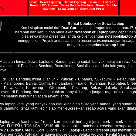
Chart
|
Sewa Lighting
|
Rental Lighting
|
Sewa LED Screen
|
Rental LED Screen
|
Sewa Bubble Machine
|
Rental Bubble
Machine
|
Sewa Genset
|
Sewa Alat Pesta
Rental Notebook or Sewa Laptop
Kami siapkan mulai dari
Dual Core
sampai dengan model terbaru
i7
,
harapan dan kebutuhan Anda akan
Notebook or Laptop
yang cepat ,berk
bisa sewa maka presentasi anda ke client dengan
notebook/laptop
B
menggoalkan Proyek anda saat perlu presentasi/seminar/ujian kesarja
dengan stok
notebook/laptop
kami
M
adalah tempat
Sewa Laptop di Bandung
yang sudah banyak melayani
sewa la
atan seperti Pelatihan, Seminar, Recruitment, Sosialisasi dan lain-lain yang dis
rnya.
 di luar Bandung,misal Cianjur - Puncak - Cipanas, Sukabumi - Pelabuhan 
- Malangbong, Banjar, Ciamis, Pangandaran - parigi , Kuningan, Kadipaten, Cire
 Purwakarta, Karawang - Cikampek - Cikarang, Bekasi, Jakarta, Surabay
 event di Bandung dan membutuhkan banyak Laptop jangan ragu untuk mengh
memenuhi kebutuhan acara (event) anda.
wa laptop
kami yang banyak dan didukung oleh SDM yang handal yang sudah b
di Bandung, tentu kami lebih siap men-sukses-kan setiap acara yang akan dila
/ laptop yang kami sewa / rental kan meliputi berbagai jenis merk – merk terk
, FUJITSU, TOSHIBA , ASUS dll. Notebook – notebook tersebut merupakan k
 2 Duo dan Core i3, Core i5, core i7 dll. Laptop - Laptop tersebut juga memiliki s
 USB, port VGA, WIFI dan tentunya mouse optic. Selaku Provider Rental Sewa Not