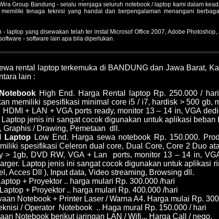
Wira Group Bandung - selalu menjaga seluruh notebook / laptop kami dalam kead
memiliki tenaga teknisi yang handal dan berpengalaman menangani berbagai e
- laptop yang disewakan telah ter instal Microsof Office 2007, Adobe Photoshop, 
ftware - software lain apa bila diperlukan.
sewa rental laptop terkemuka di BANDUNG dan Jawa Barat, Kam
ara lain :
 Notebook
High End. Harga Rental laptop Rp. 250.000 / har
n memiliki spesifikasi minimal core i5 / i7, hardisk > 500 gb
, HDMI + LAN + VGA ports ready, monitor 13 – 14 in, VGA dedi
. Laptop jenis ini sangat cocok digunakan untuk aplikasi beban
, Graphis / Drawing, Pemetaan dll.
l Laptop
Low End. Harga sewa notebook Rp. 150.000. Prod
miliki spesifikasi Celeron dual core, Dual Core, Core 2 Duo ata
 > 1gb, DVD RW, VGA + Lan ports, monitor 13 – 14 in, VG
harger. Laptop jenis ini sangat cocok digunakan untuk aplikasi ri
l, Acces Dll ), Input data, Video streaming, Browsing dll.
ptop + Proyektor .. harga mulari Rp. 300.000 /hari
Laptop + Proyektor .. harga mulari Rp. 400.000 /hari
an Notebook + Printer Laser / Warna A4. Harga mulai Rp. 300.
eknisi / Operator Notebook .. Haga mural Rp. 150.000 / hari
an Notebook berikut jaringan LAN / Wifi,.. Harga Call / nego.