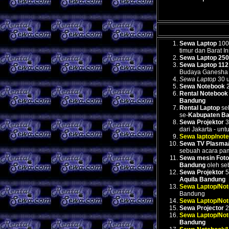
Sewa Laptop
100 
timur dan Barat I
Sewa Laptop 250 
Sewa Laptop 112 
Budaya Ganesha
Sewa Laptop
30 u
Sewa Notebook
2
Rental Notebook
Bandung
Rental Laptop
seb
se-
Kabupaten B
Sewa Projektor
3
dari Jakarta - u
Sewa laptop/not
Sewa TV Plasma
sebuah acara pam
Sewa mesin Fot
Bandung
oleh se
Sewa Projektor
5
Aquila Bandung
Sewa Laptop/No
Bandung
Sewa Laptop/No
Sewa Projector
2
Sewa Laptop/No
Bandung