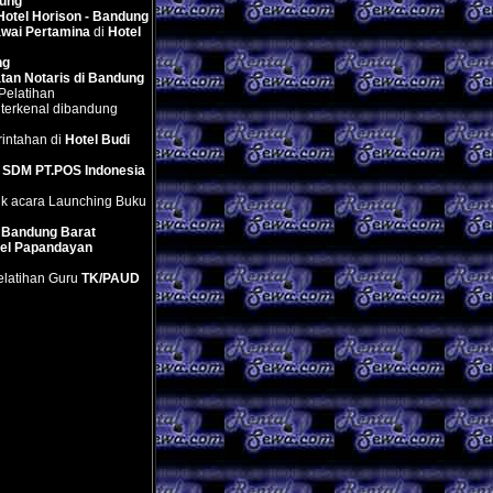
ung
Hotel Horison - Bandung
wai Pertamina
di
Hotel
ng
tan Notaris di Bandung
Pelatihan
terkenal dibandung
intahan di
Hotel Budi
n
SDM PT.POS Indonesia
uk acara Launching Buku
 Bandung Barat
el Papandayan
elatihan Guru
TK/PAUD